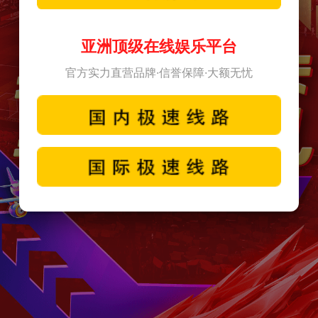
亚洲顶级在线娱乐平台
官方实力直营品牌·信誉保障·大额无忧